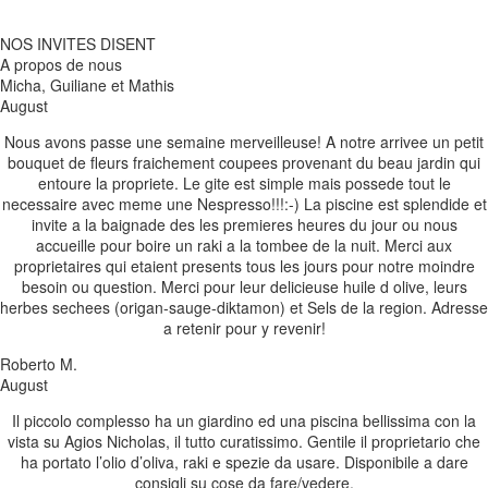
NOS INVITES DISENT
A propos de nous
Micha, Guiliane et Mathis
August
Nous avons passe une semaine merveilleuse! A notre arrivee un petit
bouquet de fleurs fraichement coupees provenant du beau jardin qui
entoure la propriete. Le gite est simple mais possede tout le
necessaire avec meme une Nespresso!!!:-) La piscine est splendide et
invite a la baignade des les premieres heures du jour ou nous
accueille pour boire un raki a la tombee de la nuit. Merci aux
proprietaires qui etaient presents tous les jours pour notre moindre
besoin ou question. Merci pour leur delicieuse huile d olive, leurs
herbes sechees (origan-sauge-diktamon) et Sels de la region. Adresse
a retenir pour y revenir!
Roberto M.
August
Il piccolo complesso ha un giardino ed una piscina bellissima con la
vista su Agios Nicholas, il tutto curatissimo. Gentile il proprietario che
ha portato l’olio d’oliva, raki e spezie da usare. Disponibile a dare
consigli su cose da fare/vedere.