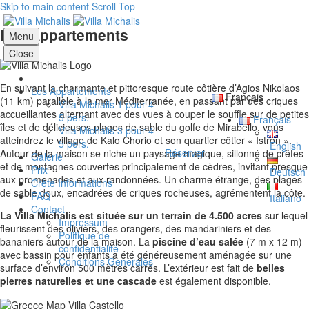
Skip to main content
Scroll Top
Les Appartements
Menu
Close
En suivant la charmante et pittoresque route côtière d’Agios Nikolaos
Les Appartements
Français
(11 km) parallèle à la mer Méditerranée, en passant par des criques
Villa Michalis 1 pour 4-
accueillantes alternant avec des vues à couper le souffle sur de petites
5 pers.
Français
îles et de délicieuses plages de sable du golfe de Mirabello, vous
Villa Michalis 3 pour 4-
atteindrez le village de Kalo Chorio et son quartier côtier « Istron ».
5 pers.
English
Réserver
Autour de la maison se niche un paysage magique, sillonné de crêtes
Galerie
et de montagnes couvertes principalement de cèdres, invitant presque
Prix
Deutsch
aux promenades et aux randonnées. Un charme étrange, des plages
Crète Informations
de sable doux, encadrées de criques rocheuses, agrémentent la côte.
FAQ
Italiano
Contact
La Villa Michalis est située sur un terrain de 4.500 acres
sur lequel
Impressum
fleurissent des oliviers, des orangers, des mandariniers et des
Politique de
bananiers autour de la maison. La
piscine d’eau salée
(7 m x 12 m)
confidentialité
avec bassin pour enfants a été généreusement aménagée sur une
Conditions Generales
surface d’environ 500 mètres carrés. L’extérieur est fait de
belles
pierres naturelles et une cascade
est également disponible.