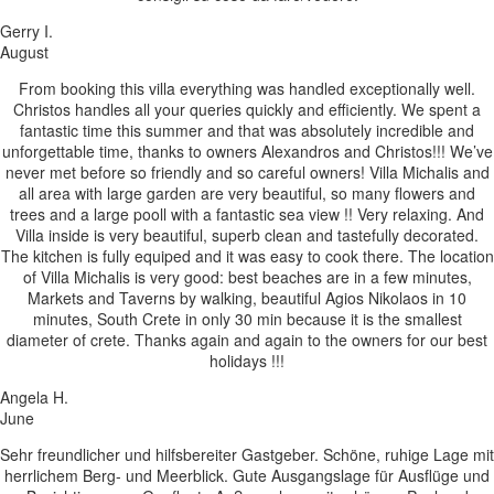
Gerry I.
August
From booking this villa everything was handled exceptionally well.
Christos handles all your queries quickly and efficiently. We spent a
fantastic time this summer and that was absolutely incredible and
unforgettable time, thanks to owners Alexandros and Christos!!! We’ve
never met before so friendly and so careful owners! Villa Michalis and
all area with large garden are very beautiful, so many flowers and
trees and a large pooll with a fantastic sea view !! Very relaxing. And
Villa inside is very beautiful, superb clean and tastefully decorated.
The kitchen is fully equiped and it was easy to cook there. The location
of Villa Michalis is very good: best beaches are in a few minutes,
Markets and Taverns by walking, beautiful Agios Nikolaos in 10
minutes, South Crete in only 30 min because it is the smallest
diameter of crete. Thanks again and again to the owners for our best
holidays !!!
Angela H.
June
Sehr freundlicher und hilfsbereiter Gastgeber. Schöne, ruhige Lage mit
herrlichem Berg- und Meerblick. Gute Ausgangslage für Ausflüge und