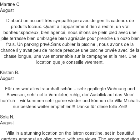
Martine C.
August
D abord un accueil très sympathique avec de gentils cadeaux de
produits locaux. Quant à l appartement rien à redire, un vrai
bonheur.spacieux, bien agencé, nous étions de plein pied avec une
jolie terrasse bien ombragée bien agréable pour prendre un ouzo bien
frais. Un parking privé.Sans oublier la piscine , nous avions de la
chance il y avait peu de monde presque une piscine privée avec’ de la
chaise longue, une vue imprenable sur la campagne et la mer. Une
location que je conseille vivement.
Kirsten B.
August
Für uns war alles traumhaft schön – sehr gepflegte Wohnung und
Anwesen, sehr nette Vermieter, ruhig, der Ausblick auf das Meer
herrlich – wir kommen sehr gerne wieder und können die Villa Michalis
nur bestens weiter empfehlen!!! Danke für diese tolle Zeit!
Sola N.
August
Villa in a stunning location on the Istron coastline, set in beautiful
gardens amongst an olive grove, with sea views. The accommodation