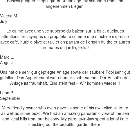
Besichtigungen. Gepflegte Außenanlage mit schönem Pool und
angenehmen Liegen.
Valerie M.
July
Le calme avec une vue superbe du balcon sur la baie. quelques
attentions très sympas du proprietaire comme une machine expresso
avec café, huile d olive et raki et en partant de l origan du the et autres
aromates du jardin, extra!
Marc L.
August
Uns hat die sehr gut gepflegte Anlage sowie der saubere Pool sehr gut
gefallen. Das Appartement war ebenfalls sehr sauber. Der Ausblick der
Anlage ist traumhaft. Eins steht fest – Wir kommen wieder!!!
Leon P.
September
Very friendly owner who even gave us some of his own olive oil to try
as well as some ouzo. We had an amazing panoramic view of the sea
and local hills from our balcony. My parents-in-law spent a lot of time
checking out the beautiful garden there.