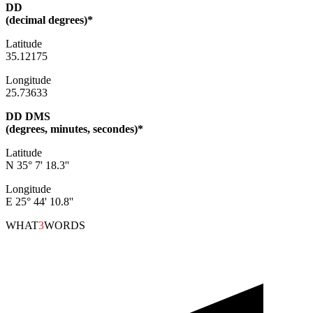
DD
(decimal degrees)*
Latitude
35.12175
Longitude
25.73633
DD DMS
(degrees, minutes, secondes)*
Latitude
N 35° 7' 18.3''
Longitude
E 25° 44' 10.8''
WHAT
3
WORDS