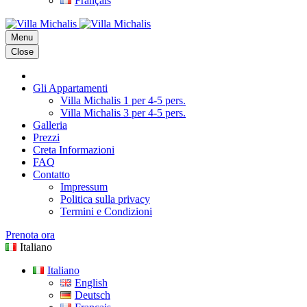
Français
Menu
Close
Gli Appartamenti
Villa Michalis 1 per 4-5 pers.
Villa Michalis 3 per 4-5 pers.
Galleria
Prezzi
Creta Informazioni
FAQ
Contatto
Impressum
Politica sulla privacy
Termini e Condizioni
Prenota ora
Italiano
Italiano
English
Deutsch