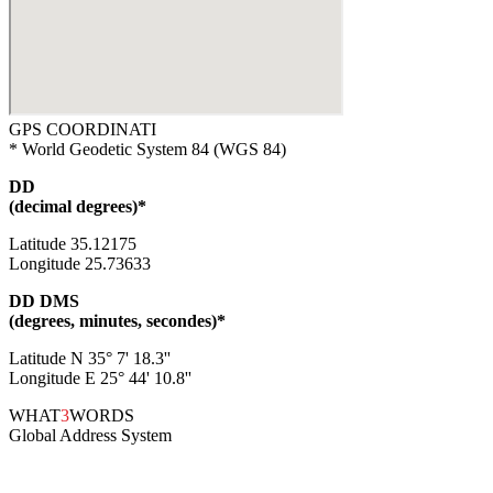
GPS COORDINATI
* World Geodetic System 84 (WGS 84)
DD
(decimal degrees)*
Latitude 35.12175
Longitude 25.73633
DD DMS
(degrees, minutes, secondes)*
Latitude N 35° 7' 18.3''
Longitude E 25° 44' 10.8''
WHAT
3
WORDS
Global Address System